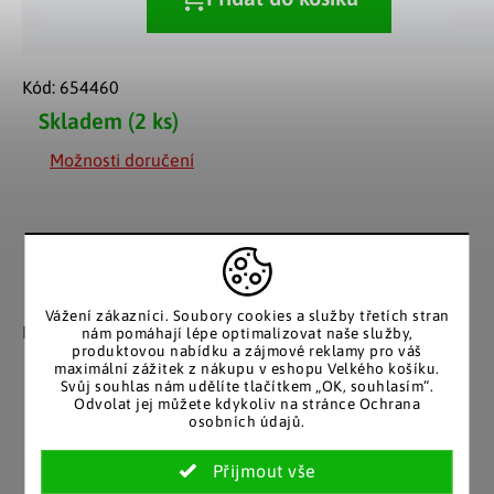
Kód:
654460
Skladem
(2 ks)
Možnosti doručení
Záruka spokojenosti
Katalog v tištěné
Vážení zákazníci. Soubory cookies a služby třetích stran
podobě
Nakupujete bez obav, férové
nám pomáhají lépe optimalizovat naše služby,
produktovou nabídku a zájmové reklamy pro váš
jednání v každé situaci.
Stálým zákazníkům
maximální zážitek z nákupu v eshopu Velkého košíku.
posíláme papírový katalog
Svůj souhlas nám udělíte tlačítkem „OK, souhlasím“.
do schránky.
Odvolat jej můžete kdykoliv na stránce Ochrana
osobních údajů.