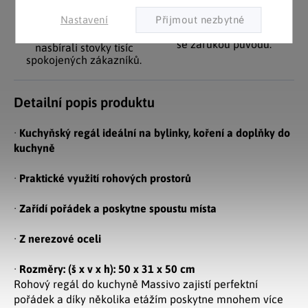
Pozitivní ohlasy
EU distribuce
zákazníků
Z českých skladů pro české
Nastavení
zákazníky. Značkové zboží
Za desítky let na trhu jsme
se zárukou původu.
nasbírali stovky tisíc
spokojených zákazníků.
Detailní popis produktu
·
Kuchyňský regál ideální na bylinky, koření a doplňky do
kuchyně
·
Praktické využití rohových prostorů
·
Zařídí pořádek a poskytne spoustu místa
·
Z nerezové oceli
·
Rozměry: (š x v x h): 50 x 31 x 50 cm
Rohový regál do kuchyně Massivo zajistí perfektní
pořádek a díky několika etážím poskytne mnohem více