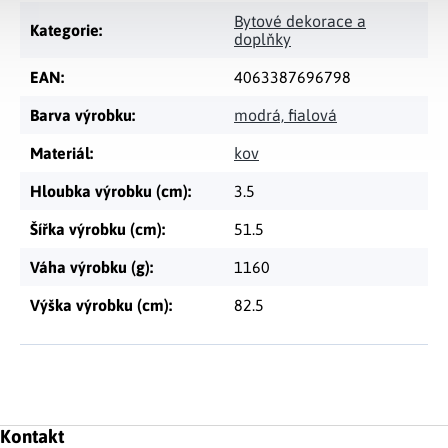
Bytové dekorace a
Kategorie
:
doplňky
EAN
:
4063387696798
Barva výrobku
:
modrá, fialová
Materiál
:
kov
Hloubka výrobku (cm)
:
3.5
Šířka výrobku (cm)
:
51.5
Váha výrobku (g)
:
1160
Výška výrobku (cm)
:
82.5
Zápatí
Kontakt