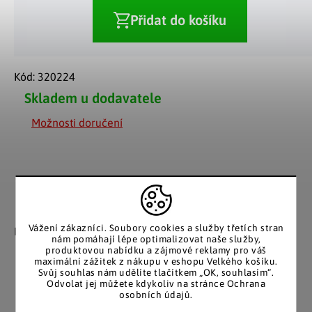
Přidat do košíku
Kód:
320224
Skladem u dodavatele
Možnosti doručení
Záruka spokojenosti
Katalog v tištěné
podobě
Vážení zákazníci. Soubory cookies a služby třetích stran
Nakupujete bez obav, férové
nám pomáhají lépe optimalizovat naše služby,
jednání v každé situaci.
Stálým zákazníkům
produktovou nabídku a zájmové reklamy pro váš
posíláme papírový katalog
maximální zážitek z nákupu v eshopu Velkého košíku.
do schránky.
Svůj souhlas nám udělíte tlačítkem „OK, souhlasím“.
Odvolat jej můžete kdykoliv na stránce Ochrana
osobních údajů.