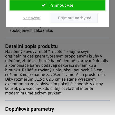
Pozitivní ohlasy
EU distribuce
zákazníků
Z českých skladů pro české
Nastavení
zákazníky. Značkové zboží
Za desítky let na trhu jsme
se zárukou původu.
nasbírali stovky tisíc
spokojených zákazníků.
Detailní popis produktu
Nástěnný kovový reliéf "Tricolor" zaujme svým
originálním designem tvořeným propojenými kruhy v
měděné, zlaté a stříbrné barvě. Jemně tvarované detaily
a kombinace barev dodávají dekoraci dynamiku a
hloubku. Reliéf je rovinný s hloubkou pouhých 3,5 cm,
což umožňuje snadné zavěšení i v menších prostorech.
Díky rozměrům 51,5 x 82,5 cm se stane výrazným
akcentem na zdi v obývacím pokoji či chodbě. Vkusný
kousek pro všechny, kdo chtějí ozvláštnit interiér
moderním uměleckým prvkem.
Doplňkové parametry