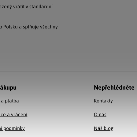
ený vrátit v standardní
 Polsku a splňuje všechny
nákupu
Nepřehlédněte
 a platba
Kontakty
ce a vrácení
O nás
í podmínky
Náš blog