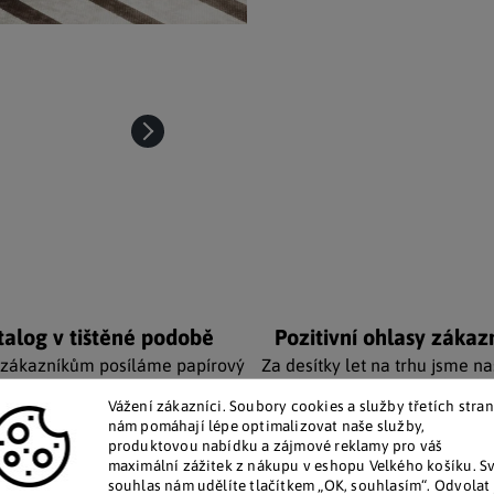
talog v tištěné podobě
Pozitivní ohlasy zákaz
 zákazníkům posíláme papírový
Za desítky let na trhu jsme na
katalog do schránky.
stovky tisíc spokojených záka
Vážení zákazníci. Soubory cookies a služby třetích stran
nám pomáhají lépe optimalizovat naše služby,
produktovou nabídku a zájmové reklamy pro váš
Doplňkové par
maximální zážitek z nákupu v eshopu Velkého košíku. S
souhlas nám udělíte tlačítkem „OK, souhlasím“. Odvolat 
erzálním kusem nábytku pro