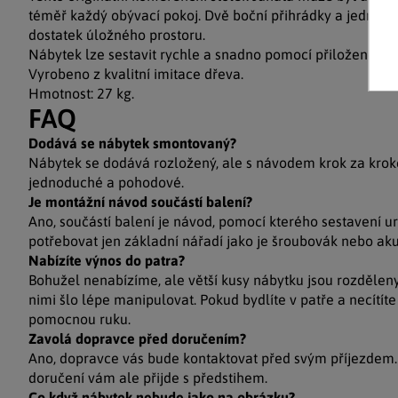
téměř každý obývací pokoj. Dvě boční přihrádky a jedna v
dostatek úložného prostoru.
Nábytek lze sestavit rychle a snadno pomocí přiloženého
Vyrobeno z kvalitní imitace dřeva.
Hmotnost: 27 kg.
FAQ
Dodává se nábytek smontovaný?
Nábytek se dodává rozložený, ale s návodem krok za krok
jednoduché a pohodové.
Je montážní návod součástí balení?
Ano, součástí balení je návod, pomocí kterého sestavení u
potřebovat jen základní nářadí jako je šroubovák nebo ak
Nabízíte výnos do patra?
Bohužel nenabízíme, ale větší kusy nábytku jsou rozděleny
nimi šlo lépe manipulovat. Pokud bydlíte v patře a necítíte 
pomocnou ruku.
Zavolá dopravce před doručením?
Ano, dopravce vás bude kontaktovat před svým příjezdem.
doručení vám ale přijde s předstihem.
Co když nábytek nebude jako na obrázku?