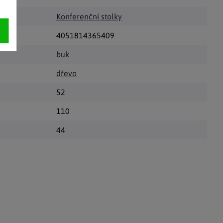
Konferenční stolky
4051814365409
buk
dřevo
52
110
44