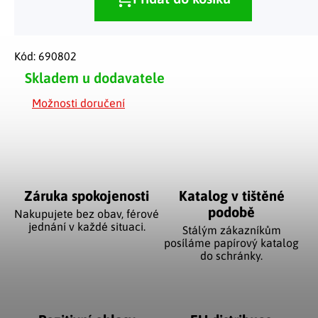
Kód:
690802
Skladem u dodavatele
Možnosti doručení
Záruka spokojenosti
Katalog v tištěné
podobě
Nakupujete bez obav, férové
jednání v každé situaci.
Stálým zákazníkům
posíláme papírový katalog
do schránky.