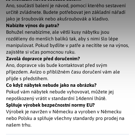
Ano, součástí balení je návod, pomocí kterého sestavení
určitě zvládnete. Budete potřebovat jen základní nářadí
jako je šroubovák nebo akušroubovák a kladivo.
Nabízíte výnos do patra?
Bohužel nenabízíme, ale větší kusy nábytku jsou
rozděleny do menších balíků tak, aby s nimi šlo lépe
manipulovat. Pokud bydlíte v patře a necítíte se na výnos,
zajistěte si včas pomocnou ruku.
Zavolá dopravce před doručením?
Ano, dopravce vás bude kontaktovat před svým
příjezdem. Avízo o přibližném času doručení vám ale
přijde s předstihem.
Co když nábytek nebude jako na obrázku?
Pokud vám nábytek nebude vyhovovat, můžete jej
nepoškozený vrátit v standardní 14denní lhůtě.
Splňuje výrobek bezpečnostní normy EU?
Výrobek je navržen v Německu a vyroben v Německu
nebo Polsku a splňuje všechny standardy pro prodej na
našem trhu.