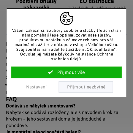
Pozitivní ohlasy
EU distribuce
zákazníků
Z českých skladů pro české
zákazníky. Značkové zboží
Za desítky let na trhu jsme
se zárukou původu.
nasbírali stovky tisíc
spokojených zákazníků.
Vážení zákazníci. Soubory cookies a služby třetích stran
nám pomáhají lépe optimalizovat naše služby,
produktovou nabídku a zájmové reklamy pro váš
Detailní popis produktu
maximální zážitek z nákupu v eshopu Velkého košíku.
Svůj souhlas nám udělíte tlačítkem „OK, souhlasím“.
Komoda Vandol s dvířky je nadčasovým kusem nábytku,
Odvolat jej můžete kdykoliv na stránce Ochrana
díky kterému získáte skrytý úložný prostor. Praktické
osobních údajů.
rozdělení prostoru díky dvěma policím. Skříňka je
víceúčelová a svým nadčasovým a kvalitním
zpracováním vhodná jak do kanceláře, tak i do bytu.
vysoký standard a spolehlivá kvalita
Nastavení
Hmotnost: 22 kg.
FAQ
Dodává se nábytek smontovaný?
Nábytek se dodává rozložený, ale s návodem krok za
krokem – jeho sestavení doma je jednoduché a
pohodové.
Je montážní návod součástí balení?