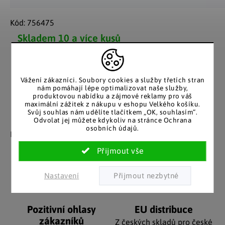
Kód:
756475
Skladem
10 a více kusů
Možnosti doručení
Vážení zákazníci. Soubory cookies a služby třetích stran
nám pomáhají lépe optimalizovat naše služby,
produktovou nabídku a zájmové reklamy pro váš
maximální zážitek z nákupu v eshopu Velkého košíku.
Svůj souhlas nám udělíte tlačítkem „OK, souhlasím“.
Záruka spokojenosti
Katalog v tištěné
Odvolat jej můžete kdykoliv na stránce Ochrana
osobních údajů.
podobě
Nakupujete bez obav, férové
jednání v každé situaci.
Stálým zákazníkům
posíláme papírový katalog
do schránky.
Nastavení
Pozitivní ohlasy
EU distribuce
zákazníků
Z českých skladů pro české