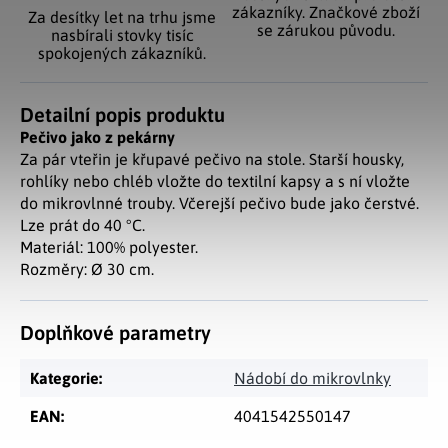
zákazníky. Značkové zboží
Za desítky let na trhu jsme
se zárukou původu.
nasbírali stovky tisíc
spokojených zákazníků.
Detailní popis produktu
Pečivo jako z pekárny
Za pár vteřin je křupavé pečivo na stole. Starší housky,
rohlíky nebo chléb vložte do textilní kapsy a s ní vložte
do mikrovlnné trouby. Včerejší pečivo bude jako čerstvé.
Lze prát do 40 °C.
Materiál: 100% polyester.
Rozměry: Ø 30 cm.
Doplňkové parametry
Kategorie
:
Nádobí do mikrovlnky
EAN
:
4041542550147