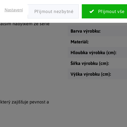
olbou pro přehlednou
Kategorie
:
Nastavení
dkám.
dí do kanceláře, pracovny i
EAN
:
dalším nábytkem ze série
Barva výrobku
:
Materiál
:
Hloubka výrobku (cm)
:
Šířka výrobku (cm)
:
Výška výrobku (cm)
:
terý zajišťuje pevnost a