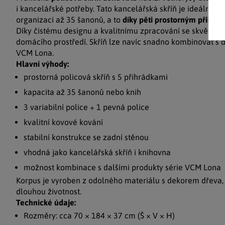
i kancelářské potřeby. Tato kancelářská skříň je ideální v
organizaci až 35 šanonů, a to
díky pěti prostorným přihrá
Díky čistému designu a kvalitnímu zpracování se skvěle ho
domácího prostředí. Skříň lze navíc snadno kombinovat s 
VCM Lona.
Hlavní výhody:
prostorná policová skříň s 5 přihrádkami
kapacita až 35 šanonů nebo knih
3 variabilní police + 1 pevná police
kvalitní kovové kování
stabilní konstrukce se zadní stěnou
vhodná jako kancelářská skříň i knihovna
možnost kombinace s dalšími produkty série VCM Lona
Korpus je vyroben z odolného materiálu s dekorem dřeva, k
dlouhou životnost.
Technické údaje:
Rozměry: cca 70 × 184 × 37 cm (Š × V × H)