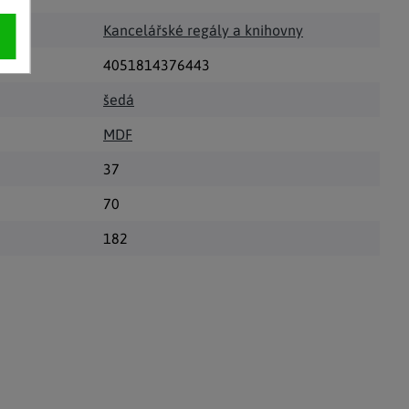
Kancelářské regály a knihovny
4051814376443
šedá
MDF
37
70
182