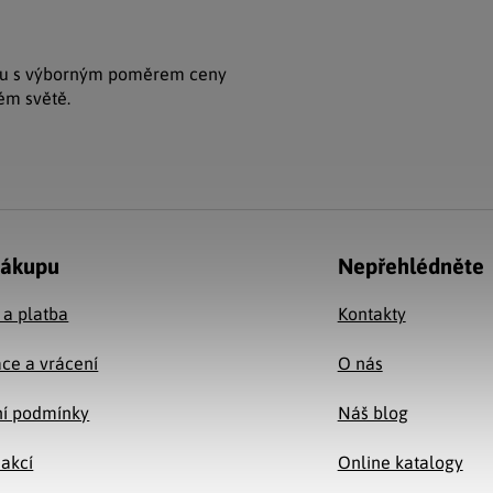
ytku s výborným poměrem ceny
lém světě.
nákupu
Nepřehlédněte
 a platba
Kontakty
ce a vrácení
O nás
í podmínky
Náš blog
 akcí
Online katalogy