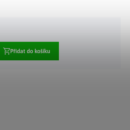
Adventní kalendáře
Adventní svícny
|
|
Adventní věnce
Vánoční osvětlení
|
|
Vánoční ozdoby
Vánoční vesnička
|
Přidat do košíku