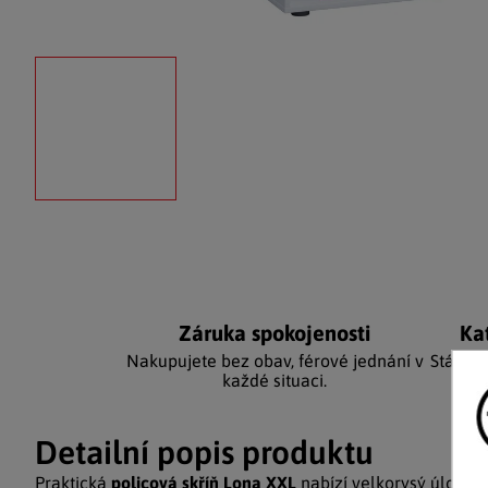
Záruka spokojenosti
Ka
Nakupujete bez obav, férové jednání v
Stálým
každé situaci.
Detailní popis produktu
Praktická
policová skříň Lona XXL
nabízí velkorysý úložný