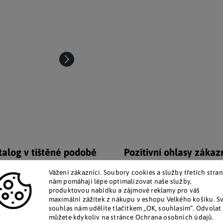
talog v tištěné podobě
Pozitivní ohlasy zákaz
 zákazníkům posíláme papírový
Za desítky let na trhu jsme na
Vážení zákazníci. Soubory cookies a služby třetích stran
katalog do schránky.
stovky tisíc spokojených záka
nám pomáhají lépe optimalizovat naše služby,
produktovou nabídku a zájmové reklamy pro váš
maximální zážitek z nákupu v eshopu Velkého košíku. S
Doplňkové par
souhlas nám udělíte tlačítkem „OK, souhlasím“. Odvolat 
můžete kdykoliv na stránce Ochrana osobních údajů.
 prostor pro dokumenty, knihy