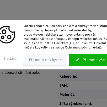
Vážení zákazníci. Soubory cookies a služby třetích stran
nám pomáhají lépe optimalizovat naše služby,
talog v tištěné podobě
Pozitivní ohlasy zákaz
produktovou nabídku a zájmové reklamy pro váš
maximální zážitek z nákupu v eshopu Velkého košíku. S
 zákazníkům posíláme papírový
Za desítky let na trhu jsme na
souhlas nám udělíte tlačítkem „OK, souhlasím“. Odvolat 
katalog do schránky.
stovky tisíc spokojených záka
můžete kdykoliv na stránce Ochrana osobních údajů.
Nastavení
Doplňkové par
být pěkně nepříjemné,
y na domácí stříhání nebo
Kategorie
:
EAN
:
Materiál
:
Šířka výrobku (cm)
: