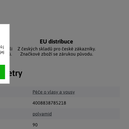
níků
EU distribuce
vůj
sbírali
Z českých skladů pro české zákazníky.
jej
zníků.
Značkové zboží se zárukou původu.
ametry
Péče o vlasy a vousy
4008838785218
polyamid
90