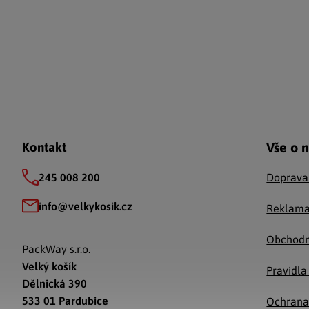
Zápatí
Vše o 
Kontakt
245 008 200
Doprava
info
@
velkykosik.cz
Reklama
Obchodn
PackWay s.r.o.
Velký košík
Pravidla
Dělnická 390
533 01 Pardubice
Ochrana