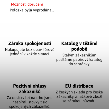
Možnosti doručení
Položka byla vyprodána…
Záruka spokojenosti
Katalog v tištěné
podobě
Nakupujete bez obav, férové
jednání v každé situaci.
Stálým zákazníkům
posíláme papírový katalog
do schránky.
Pozitivní ohlasy
EU distribuce
zákazníků
Z českých skladů pro české
zákazníky. Značkové zboží
Za desítky let na trhu jsme
se zárukou původu.
nasbírali stovky tisíc
spokojených zákazníků.