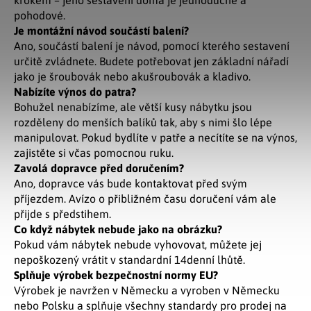
krokem – jeho sestavení doma je jednoduché a
pohodové.
Je montážní návod součástí balení?
Ano, součástí balení je návod, pomocí kterého sestavení
určitě zvládnete. Budete potřebovat jen základní nářadí
jako je šroubovák nebo akušroubovák a kladivo.
Nabízíte výnos do patra?
Bohužel nenabízíme, ale větší kusy nábytku jsou
rozděleny do menších balíků tak, aby s nimi šlo lépe
manipulovat. Pokud bydlíte v patře a necítíte se na výnos,
zajistěte si včas pomocnou ruku.
Zavolá dopravce před doručením?
Ano, dopravce vás bude kontaktovat před svým
příjezdem. Avízo o přibližném času doručení vám ale
přijde s předstihem.
Co když nábytek nebude jako na obrázku?
Pokud vám nábytek nebude vyhovovat, můžete jej
nepoškozený vrátit v standardní 14denní lhůtě.
Splňuje výrobek bezpečnostní normy EU?
Výrobek je navržen v Německu a vyroben v Německu
nebo Polsku a splňuje všechny standardy pro prodej na