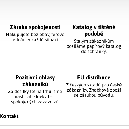
Ovládací prvky výpisu
Záruka spokojenosti
Katalog v tištěné
podobě
Nakupujete bez obav, férové
jednání v každé situaci.
Stálým zákazníkům
posíláme papírový katalog
do schránky.
Pozitivní ohlasy
EU distribuce
zákazníků
Z českých skladů pro české
zákazníky. Značkové zboží
Za desítky let na trhu jsme
se zárukou původu.
nasbírali stovky tisíc
spokojených zákazníků.
Zápatí
Kontakt