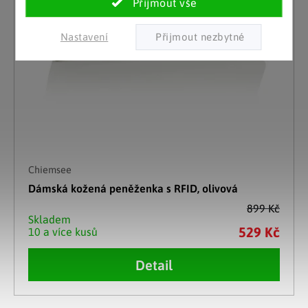
Nastavení
Chiemsee
Dámská kožená peněženka s RFID, olivová
899 Kč
Skladem
529 Kč
10 a více kusů
Detail