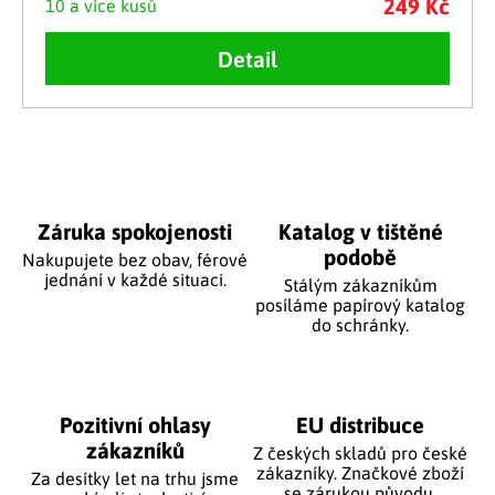
249 Kč
10 a více kusů
Detail
Ovládací prvky výpisu
Záruka spokojenosti
Katalog v tištěné
podobě
Nakupujete bez obav, férové
jednání v každé situaci.
Stálým zákazníkům
posíláme papírový katalog
do schránky.
Pozitivní ohlasy
EU distribuce
zákazníků
Z českých skladů pro české
zákazníky. Značkové zboží
Za desítky let na trhu jsme
se zárukou původu.