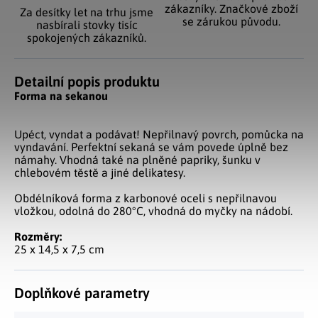
zákazníky. Značkové zboží
Za desítky let na trhu jsme
se zárukou původu.
nasbírali stovky tisíc
spokojených zákazníků.
Detailní popis produktu
Forma na sekanou
Upéct, vyndat a podávat! Nepřilnavý povrch, pomůcka na
vyndavání. Perfektní sekaná se vám povede úplně bez
námahy. Vhodná také na plněné papriky, šunku v
chlebovém těstě a jiné delikatesy.
Obdélníková forma z karbonové oceli s nepřilnavou
vložkou, odolná do 280°C, vhodná do myčky na nádobí.
Rozměry:
25 x 14,5 x 7,5 cm
Doplňkové parametry