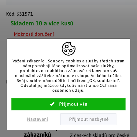
Kód:
631571
Skladem
10 a více kusů
Možnosti doručení
Vážení zákazníci. Soubory cookies a služby třetích stran
nám pomáhají lépe optimalizovat naše služby,
produktovou nabídku a zájmové reklamy pro váš
Záruka spokojenosti
Katalog v tištěné
maximální zážitek z nákupu v eshopu Velkého košíku.
podobě
Svůj souhlas nám udělíte tlačítkem „OK, souhlasím“.
Nakupujete bez obav, férové
Odvolat jej můžete kdykoliv na stránce Ochrana
jednání v každé situaci.
Stálým zákazníkům
osobních údajů.
posíláme papírový katalog
do schránky.
Nastavení
Pozitivní ohlasy
EU distribuce
zákazníků
Z českých skladů pro české