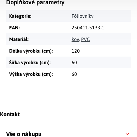
Doplňkové parametry
Kategorie
:
Fóliovníky
EAN
:
250411-5133-1
Materiál
:
kov
,
PVC
Délka výrobku (cm)
:
120
Šířka výrobku (cm)
:
60
Výška výrobku (cm)
:
60
Zápatí
Kontakt
Vše o nákupu