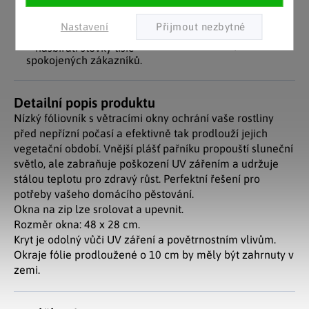
Pozitivní ohlasy
EU distribuce
zákazníků
Z českých skladů pro české
Nastavení
zákazníky. Značkové zboží
Za desítky let na trhu jsme
se zárukou původu.
nasbírali stovky tisíc
spokojených zákazníků.
Detailní popis produktu
Nízký fóliovník s větracími okny ochrání vaše rostliny
před nepřízní počasí a efektivně tak prodlouží jejich
vegetační období. Vnější plášť pařníku propouští sluneční
světlo, ale zabraňuje poškození UV zářením a udržuje
stálou teplotu pro zdravý růst. Perfektní řešení pro
potřeby vašeho domácího pěstování.
Okna na zip lze srolovat a upevnit.
Rozměr okna: 48 x 28 cm.
Kryt je odolný vůči UV záření a povětrnostním vlivům.
Okraje fólie prodloužené o 10 cm by měly být zahrnuty v
zemi.