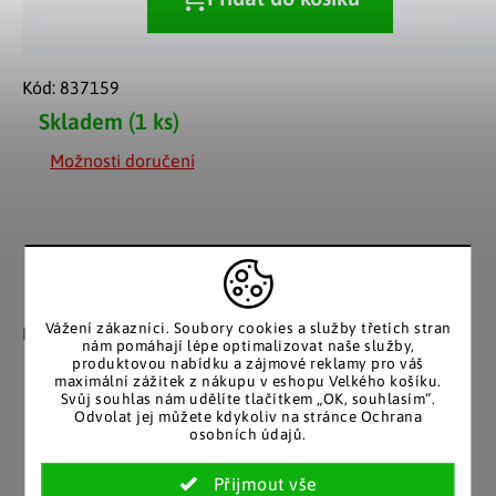
Kód:
837159
Skladem
(1 ks)
Možnosti doručení
Záruka spokojenosti
Katalog v tištěné
podobě
Vážení zákazníci. Soubory cookies a služby třetích stran
Nakupujete bez obav, férové
nám pomáhají lépe optimalizovat naše služby,
jednání v každé situaci.
Stálým zákazníkům
produktovou nabídku a zájmové reklamy pro váš
posíláme papírový katalog
maximální zážitek z nákupu v eshopu Velkého košíku.
do schránky.
Svůj souhlas nám udělíte tlačítkem „OK, souhlasím“.
Odvolat jej můžete kdykoliv na stránce Ochrana
osobních údajů.