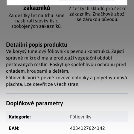
Pozitivní ohlasy
EU distribuce
zákazníků
Z českých skladů pro české
zákazníky. Značkové zboží
Za desítky let na trhu jsme
se zárukou původu.
nasbírali stovky tisíc
spokojených zákazníků.
Detailní popis produktu
Velkorysý tunelový fóliovník s pevnou konstrukcí. Zajistí
správné mikroklima a prodlouží vegetační období
pěstovaných rostlin. Poskytuje spolehlivou ochranu před
chladem, kroupami a deštěm.
Fóliovník tvoří 3 pevné kovové oblouky a polyethylenová
plachta. Lze otevřít ze všech stran.
Doplňkové parametry
Kategorie
:
Fóliovníky
EAN
:
4034127624142