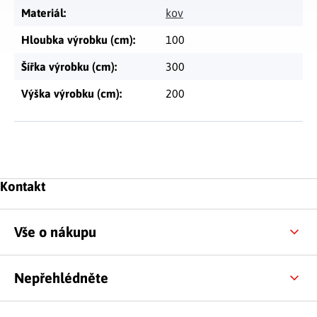
Materiál
:
kov
Hloubka výrobku (cm)
:
100
Šířka výrobku (cm)
:
300
Výška výrobku (cm)
:
200
Zápatí
Kontakt
Vše o nákupu
Nepřehlédněte