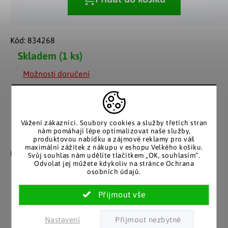
Kód:
834268
Skladem
(1 ks)
Možnosti doručení
Vážení zákazníci. Soubory cookies a služby třetích stran
nám pomáhají lépe optimalizovat naše služby,
Záruka spokojenosti
Katalog v tištěné
produktovou nabídku a zájmové reklamy pro váš
maximální zážitek z nákupu v eshopu Velkého košíku.
podobě
Nakupujete bez obav, férové
Svůj souhlas nám udělíte tlačítkem „OK, souhlasím“.
jednání v každé situaci.
Odvolat jej můžete kdykoliv na stránce Ochrana
Stálým zákazníkům
osobních údajů.
posíláme papírový katalog
do schránky.
Nastavení