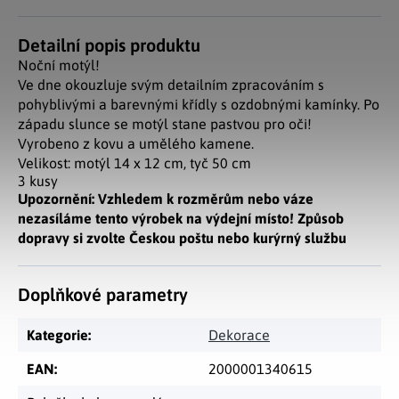
Detailní popis produktu
Noční motýl!
Ve dne okouzluje svým detailním zpracováním s
pohyblivými a barevnými křídly s ozdobnými kamínky. Po
západu slunce se motýl stane pastvou pro oči!
Vyrobeno z kovu a umělého kamene.
Velikost: motýl 14 x 12 cm, tyč 50 cm
3 kusy
Upozornění: Vzhledem k rozměrům nebo váze
nezasíláme tento výrobek na výdejní místo! Způsob
dopravy si zvolte Českou poštu nebo kurýrný službu
Doplňkové parametry
Kategorie
:
Dekorace
EAN
:
2000001340615