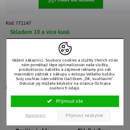
Kód:
771147
Skladem
10 a více kusů
Možnosti doručení
Vážení zákazníci. Soubory cookies a služby třetích stran
nám pomáhají lépe optimalizovat naše služby,
produktovou nabídku a zájmové reklamy pro váš
maximální zážitek z nákupu v eshopu Velkého košíku.
Svůj souhlas nám udělíte tlačítkem „OK, souhlasím“.
Záruka spokojenosti
Katalog v tištěné
Odvolat jej můžete kdykoliv na stránce Ochrana
podobě
Nakupujete bez obav, férové
osobních údajů.
jednání v každé situaci.
Stálým zákazníkům
posíláme papírový katalog
do schránky.
Nastavení