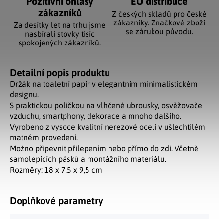
Pozitivní ohlasy
EU distribuce
zákazníků
Z českých skladů pro české
zákazníky. Značkové zboží
Za desítky let na trhu jsme
se zárukou původu.
nasbírali stovky tisíc
spokojených zákazníků.
Detailní popis produktu
Držák na toaletní papír v elegantním minimalistickém
designu.
S praktickou poličkou na vlhčené ubrousky, osvěžovače
vzduchu, smartphony, dekorace a mnoho dalšího.
Vyrobeno z vysoce kvalitní nerezové oceli v ušlechtilém
matném provedení.
Možno připevnit přilepením nebo přímo do zdi. Včetně
samolepících pásků a montážního materiálu.
Rozměry: 18 x 7,5 x 9,5 cm
Doplňkové parametry