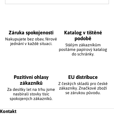
Ovládací prvky výpisu
Záruka spokojenosti
Katalog v tištěné
podobě
Nakupujete bez obav, férové
jednání v každé situaci.
Stálým zákazníkům
posíláme papírový katalog
do schránky.
Pozitivní ohlasy
EU distribuce
zákazníků
Z českých skladů pro české
zákazníky. Značkové zboží
Za desítky let na trhu jsme
se zárukou původu.
nasbírali stovky tisíc
spokojených zákazníků.
Zápatí
Kontakt