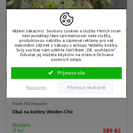
Vážení zákazníci. Soubory cookies a služby třetích stran
nám pomáhají lépe optimalizovat naše služby,
produktovou nabídku a zájmové reklamy pro váš
maximální zážitek z nákupu v eshopu Velkého košíku.
Svůj souhlas nám udělíte tlačítkem „OK, souhlasím“.
Odvolat jej můžete kdykoliv na stránce Ochrana
osobních údajů.
Nastavení
Frank Flechtwaren
Obal na květiny Weiden-Chic
Skladem
589 Kč
(3 ks)