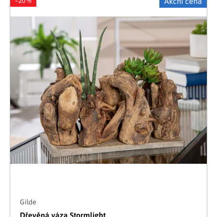
–20 %
Akční cena
Gilde
Dřevěná váza Stormlight