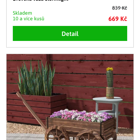
839 Kč
Skladem
669 Kč
10 a více kusů
Detail