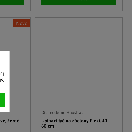
Nové
vůj
jej
Die moderne Hausfrau
ové, černé
Upínací tyč na záclony Flexi, 40 -
60 cm