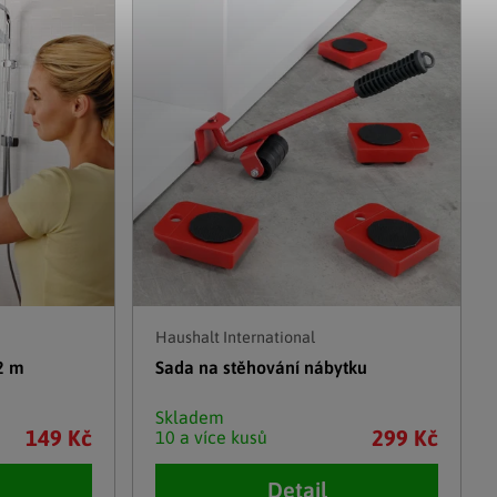
Adventní kalendáře
Adventní svícny
|
|
Adventní věnce
Vánoční osvětlení
|
|
Vánoční ozdoby
Vánoční vesnička
|
Haushalt International
 2 m
Sada na stěhování nábytku
Skladem
149 Kč
299 Kč
10 a více kusů
Detail