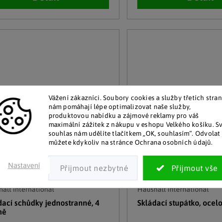
Vážení zákazníci. Soubory cookies a služby třetích stran
nám pomáhají lépe optimalizovat naše služby,
produktovou nabídku a zájmové reklamy pro váš
maximální zážitek z nákupu v eshopu Velkého košíku. S
souhlas nám udělíte tlačítkem „OK, souhlasím“. Odvolat 
můžete kdykoliv na stránce Ochrana osobních údajů.
Nastavení
alt International
Haushalt International
dací schůdky jednostranné, 4
Skládací stupátko, ocel
ně