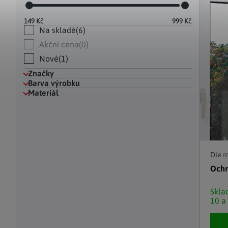
Hodinky a bižuterie
Dekorace na hrob
Kuchyňské police
Doplňky
Drobné organizéry
Ohniště
Úložné boxy
|
149
Kč
999
Kč
Na skladě
6
Akční cena
0
Nové
1
Značky
Barva výrobku
Materiál
Die 
Ochr
Skl
10 a