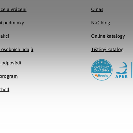
ce a vrácení
O nás
í podmínky
Náš blog
 akcí
Online katalogy
 osobních údajů
Tištěný katalog
a odpovědi
e program
chod