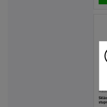
Haush
Sklá
stup