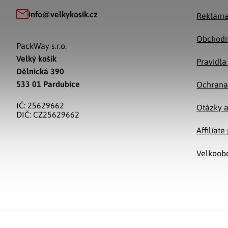
info
@
velkykosik.cz
Reklama
Obchodn
PackWay s.r.o.
Velký košík
Pravidla
Dělnická 390
533 01 Pardubice
Ochrana
IČ: 25629662
Otázky 
DIČ: CZ25629662
Affiliat
Velkoob