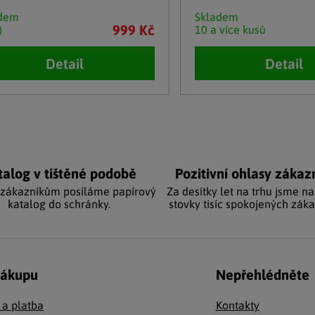
adem
Skladem
999 Kč
)
10 a více kusů
Detail
Detail
cí prvky výpisu
talog v tištěné podobě
Pozitivní ohlasy zákaz
 zákazníkům posíláme papírový
Za desítky let na trhu jsme na
katalog do schránky.
stovky tisíc spokojených záka
nákupu
Nepřehlédněte
 a platba
Kontakty