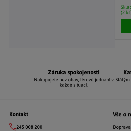
Skl
(2 ks
Ovláda
Záruka spokojenosti
Ka
Nakupujete bez obav, férové jednání v
Stálým
každé situaci.
Zápatí
Vše o 
Kontakt
245 008 200
Doprava