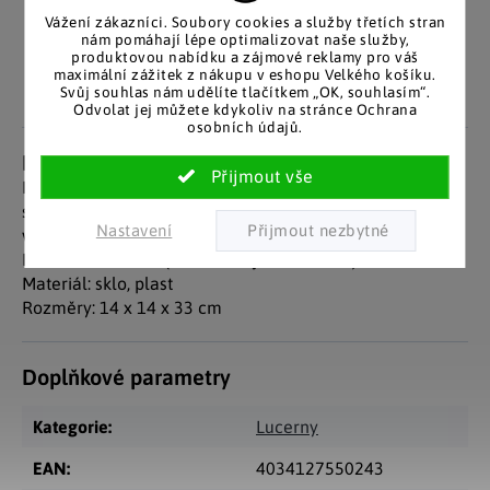
Pozitivní ohlasy
EU distribuce
Vážení zákazníci. Soubory cookies a služby třetích stran
zákazníků
Z českých skladů pro české
nám pomáhají lépe optimalizovat naše služby,
zákazníky. Značkové zboží
Za desítky let na trhu jsme
produktovou nabídku a zájmové reklamy pro váš
se zárukou původu.
maximální zážitek z nákupu v eshopu Velkého košíku.
nasbírali stovky tisíc
Svůj souhlas nám udělíte tlačítkem „OK, souhlasím“.
spokojených zákazníků.
Odvolat jej můžete kdykoliv na stránce Ochrana
osobních údajů.
Detailní popis produktu
Dekorativní černá lucerna v jednoduchém elegantním
stylu, jejíž součástí je také LED svíčka. Vhodné pouze pro
Nastavení
vnitřní použití.
Provoz na baterie (3x AAA, nejsou součástí).
Materiál: sklo, plast
Rozměry: 14 x 14 x 33 cm
Doplňkové parametry
Kategorie
:
Lucerny
EAN
:
4034127550243