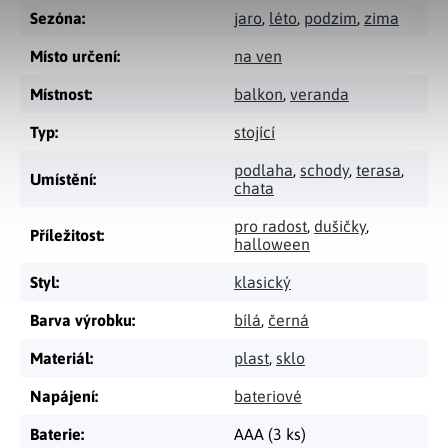
Sezóna
:
jaro
,
léto
,
podzim
,
zima
Místo určení
:
na ven
Místnost
:
balkon
,
veranda
Typ
:
stojící
podlaha
,
schody
,
terasa
,
Umístění
:
chata
pro radost
,
dušičky
,
Příležitost
:
halloween
Styl
:
klasický
Barva výrobku
:
bílá
,
černá
Materiál
:
plast
,
sklo
Napájení
:
bateriové
Baterie
:
AAA (3 ks)