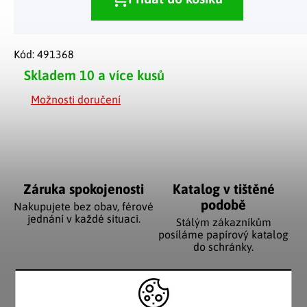
Kód:
491368
Skladem
10 a více kusů
Možnosti doručení
Záruka spokojenosti
Katalog v tištěné
podobě
Nakupujete bez obav, férové
jednání v každé situaci.
Stálým zákazníkům
posíláme papírový katalog
do schránky.