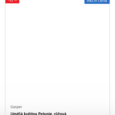
–22 %
Akční cena
Gasper
Umělá květina Petunie, růžová