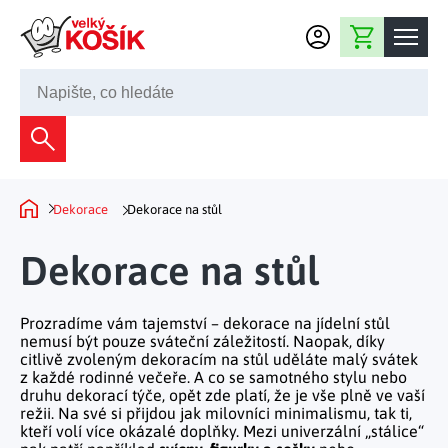
Přejít na obsah
Nákupní košík
245 008 200
Dekorace
Bytové dekorace
Domácnost
Dekorace
Dekorace na stůl
Domů
Zahradní dekorace
Bytový textil
Kuchyně
Dekorace na stůl
Květiny a věnce
Domácí elektro
Kuchyňské pomůcky
Nábytek
Světelné dekorace
Prozradíme vám tajemství – dekorace na jídelní stůl
Předsíň a chodba
Prostírání a stolování
nemusí být pouze sváteční záležitostí. Naopak, díky
Koupelnový nábytek
Zahrada
Fontány a kašny
citlivě zvoleným dekoracím na stůl uděláte malý svátek
Koupelna a záchod
Příprava nápojů
z každé rodinné večeře. A co se samotného stylu nebo
Nábytek do předsíně
druhu dekorací týče, opět zde platí, že je vše plně ve vaší
Velikonoční dekorace
Zahradní doplňky
Volný čas
Ložnice a šatna
režii. Na své si přijdou jak milovníci minimalismu, tak ti,
Grilování a smažení
Nábytek do ložnice
kteří volí více okázalé doplňky. Mezi univerzální „stálice“
Dekorace na hrob
Zahradní nábytek
Úklidové prostředky
Auto příslušenství