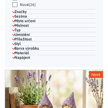
Nové
26
Značky
Sezóna
Místo určení
Místnost
Typ
Umístění
Příležitost
Styl
Barva výrobku
Materiál
Napájení
Výpis produktů
Nové