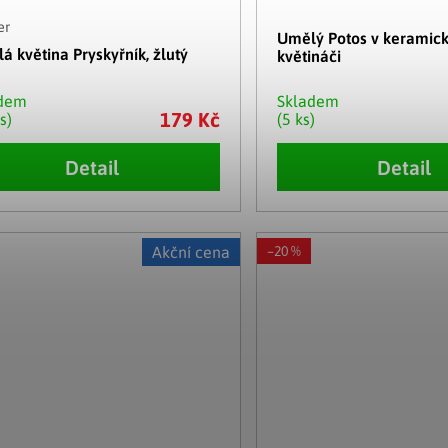
er
Umělý Potos v keramic
á květina Pryskyřník, žlutý
květináči
adem
Skladem
179 Kč
s)
(5 ks)
Detail
Detail
Akční cena
–20 %