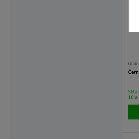
Gilde
Čern
Skl
10 a