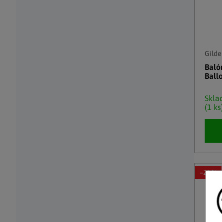
Gilde
Baló
Ball
Skl
(1 ks
–20 %