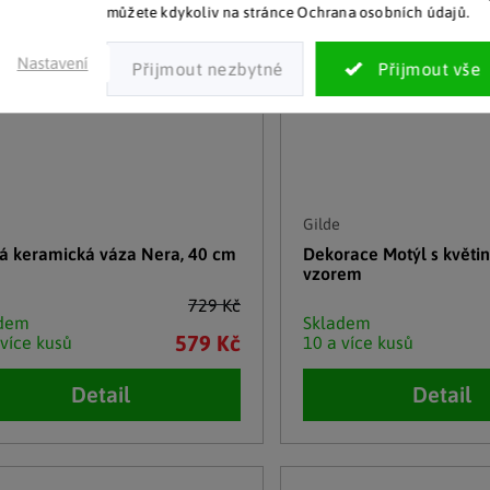
můžete kdykoliv na stránce Ochrana osobních údajů.
Nastavení
Gilde
á keramická váza Nera, 40 cm
Dekorace Motýl s květi
vzorem
729 Kč
adem
Skladem
579 Kč
 více kusů
10 a více kusů
Detail
Detail