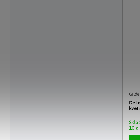
Gilde
Deko
květ
Skl
10 a