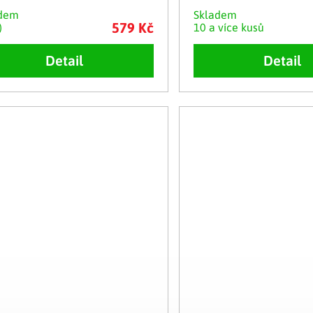
adem
Skladem
579 Kč
)
10 a více kusů
Detail
Detail