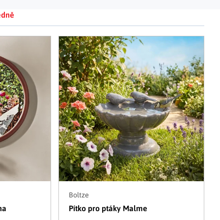
Adventní kalendáře
Adventní svícny
|
|
edně
Adventní věnce
Vánoční osvětlení
|
|
Vánoční ozdoby
Vánoční vesnička
|
Boltze
na
Pítko pro ptáky Malme