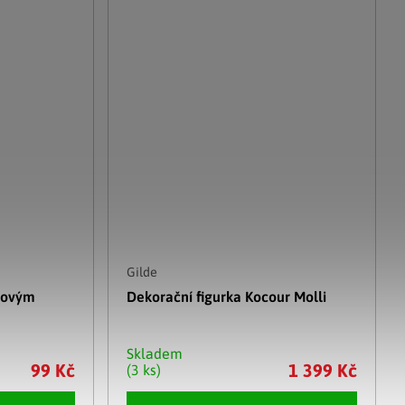
Gilde
novým
Dekorační figurka Kocour Molli
Skladem
99 Kč
1 399 Kč
(3 ks)