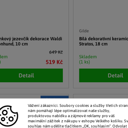
Gilde
nkový jezevčík dekorace Waldi
Bílá dekorativní kerami
onhund, 10 cm
Stratos, 18 cm
649 Kč
adem
Skladem
519 Kč
)
(1 ks)
Detail
Detail
Akční cena
Vážení zákazníci. Soubory cookies a služby třetích stran
nám pomáhají lépe optimalizovat naše služby,
produktovou nabídku a zájmové reklamy pro váš
maximální zážitek z nákupu v eshopu Velkého košíku. S
souhlas nám udělíte tlačítkem „OK, souhlasím“. Odvolat 