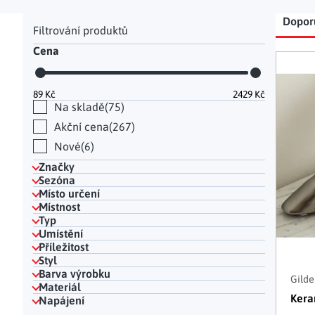
Hodinky a bižuterie
Dekorace na hrob
Kuchyňské police
Doplňky
Postranní panel
Řaz
Drobné organizéry
Ohniště
Úložné boxy
|
Dopor
Cena
Výp
89
Kč
2429
Kč
Na skladě
75
Akční cena
267
Nové
6
Značky
Sezóna
Místo určení
Místnost
Typ
Umístění
Příležitost
Styl
Barva výrobku
Gilde
Materiál
Kera
Napájení