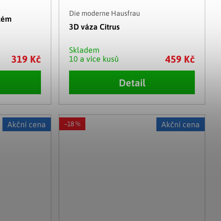
Die moderne Hausfrau
kém
3D váza Citrus
Skladem
319 Kč
459 Kč
10 a více kusů
Detail
Akční cena
–18 %
Akční cena