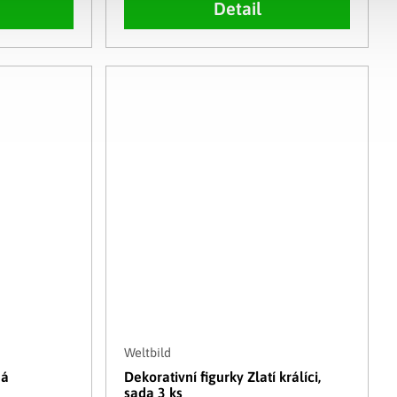
Detail
Weltbild
ná
Dekorativní figurky Zlatí králíci,
sada 3 ks