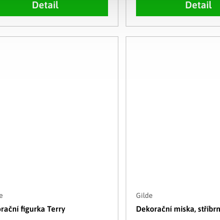
Detail
Detail
e
Gilde
rační figurka Terry
Dekorační miska, stříbr