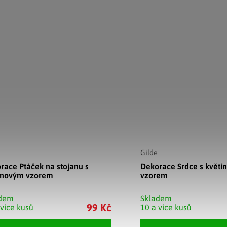
Gilde
race Ptáček na stojanu s
Dekorace Srdce s květi
inovým vzorem
vzorem
adem
Skladem
99 Kč
 více kusů
10 a více kusů