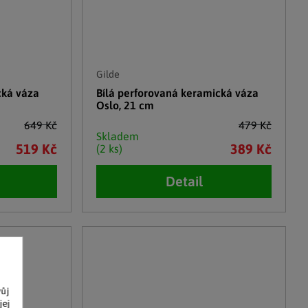
Gilde
cká váza
Bílá perforovaná keramická váza
Oslo, 21 cm
649 Kč
479 Kč
Skladem
519 Kč
389 Kč
(2 ks)
Detail
vůj
jej