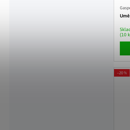
Gasp
Uměl
Skl
(10 k
–20 %