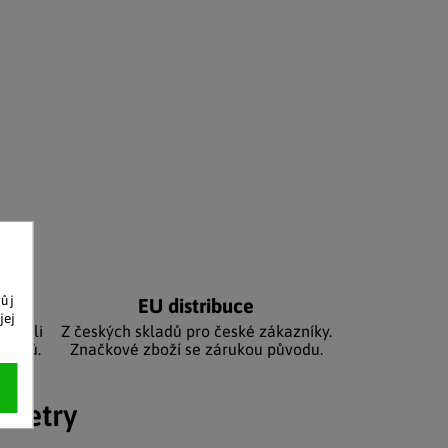
vůj
níků
EU distribuce
jej
sbírali
Z českých skladů pro české zákazníky.
zníků.
Značkové zboží se zárukou původu.
ametry