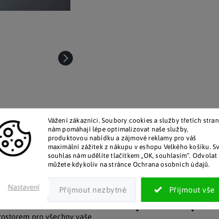
Vážení zákazníci. Soubory cookies a služby třetích stran
nám pomáhají lépe optimalizovat naše služby,
produktovou nabídku a zájmové reklamy pro váš
maximální zážitek z nákupu v eshopu Velkého košíku. S
talog v tištěné podobě
Pozitivní ohlasy zákaz
souhlas nám udělíte tlačítkem „OK, souhlasím“. Odvolat 
 zákazníkům posíláme papírový
Za desítky let na trhu jsme na
můžete kdykoliv na stránce Ochrana osobních údajů.
katalog do schránky.
stovky tisíc spokojených záka
Nastavení
Doplňkové par
prostorem pro všechny vaše