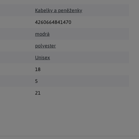
Kabelky a peněženky
4260664841470
modrá
polyester
Unisex
18
5
21