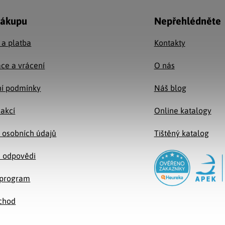
nákupu
Nepřehlédněte
 a platba
Kontakty
ce a vrácení
O nás
í podmínky
Náš blog
 akcí
Online katalogy
 osobních údajů
Tištěný katalog
a odpovědi
e program
chod