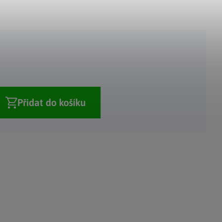
Adventní kalendáře
Adventní svícny
|
|
Adventní věnce
Vánoční osvětlení
|
|
Vánoční ozdoby
Vánoční vesnička
|
Přidat do košíku