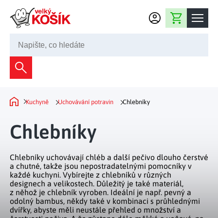
Přejít na obsah
Nákupní košík
245 008 200
Dekorace
Bytové dekorace
Domácnost
Kuchyně
Uchovávání potravin
Chlebníky
Domů
Zahradní dekorace
Bytový textil
Kuchyně
Chlebníky
Květiny a věnce
Domácí elektro
Kuchyňské pomůcky
Nábytek
Světelné dekorace
Chlebníky uchovávají chléb a další pečivo dlouho čerstvé
Předsíň a chodba
Prostírání a stolování
a chutné, takže jsou nepostradatelnými pomocníky v
Koupelnový nábytek
Zahrada
Fontány a kašny
každé kuchyni. Vybírejte z chlebníků v různých
Koupelna a záchod
Příprava nápojů
designech a velikostech. Důležitý je také materiál,
Nábytek do předsíně
z něhož je chlebník vyroben. Ideální je např. pevný a
Velikonoční dekorace
Zahradní doplňky
Volný čas
Ložnice a šatna
odolný bambus, někdy také v kombinaci s průhlednými
Grilování a smažení
Nábytek do ložnice
dvířky, abyste měli neustále přehled o množství a
Dekorace na hrob
Zahradní nábytek
Úklidové prostředky
Auto příslušenství