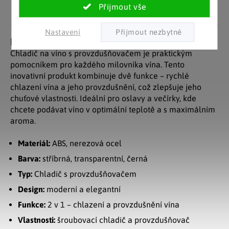
nasbírali stovky tisíc
spokojených zákazníků.
Nastavení
Detailní popis produktu
Chladič na víno s provzdušňovačem je praktickým
pomocníkem pro každého milovníka vína. Tento
inovativní produkt kombinuje dvě funkce – rychlé
chlazení vína a jeho provzdušnění, což zlepšuje jeho
chuťové vlastnosti. Ideální pro oslavy a večírky, kde
chcete podávat víno v optimální teplotě a s maximálním
aroma.
Materiál:
ABS, nerezová ocel
Barva:
stříbrná, transparentní, černá
Typ:
Chladič s provzdušňovačem
Design:
moderní a elegantní
Funkce:
2 v 1 – chlazení a provzdušnění vína
Vlastnosti:
šroubovací chladič a provzdušňovač