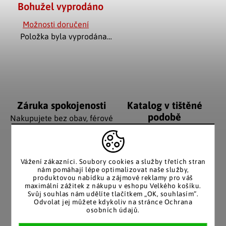
Bohužel vyprodáno
Možnosti doručení
Položka byla vyprodána…
Záruka spokojenosti
Katalog v tištěné
podobě
Nakupujete bez obav, férové
jednání v každé situaci.
Stálým zákazníkům
posíláme papírový katalog
do schránky.
Vážení zákazníci. Soubory cookies a služby třetích stran
nám pomáhají lépe optimalizovat naše služby,
produktovou nabídku a zájmové reklamy pro váš
maximální zážitek z nákupu v eshopu Velkého košíku.
Pozitivní ohlasy
EU distribuce
Svůj souhlas nám udělíte tlačítkem „OK, souhlasím“.
Odvolat jej můžete kdykoliv na stránce Ochrana
zákazníků
Z českých skladů pro české
osobních údajů.
zákazníky. Značkové zboží
Za desítky let na trhu jsme
se zárukou původu.