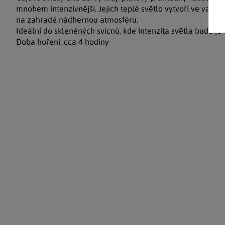
mnohem intenzívnější. Jejich teplé světlo vytvoří ve vaš
na zahradě nádhernou atmosféru.
Ideální do skleněných svícnů, kde intenzita světla bude je e
Doba hoření: cca 4 hodiny