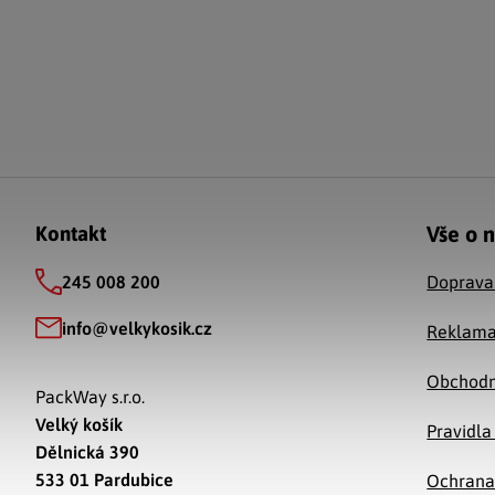
Zápatí
Vše o 
Kontakt
245 008 200
Doprava
info
@
velkykosik.cz
Reklama
Obchodn
PackWay s.r.o.
Velký košík
Pravidla
Dělnická 390
533 01 Pardubice
Ochrana