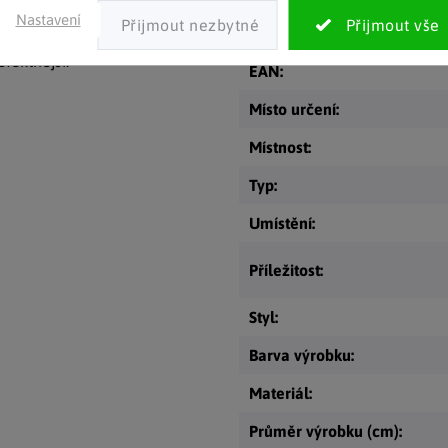
em domově nebo v lucernách
Nastavení
Kategorie
:
fektnější.
EAN
:
Místo určení
:
Místnost
:
Typ
:
Umístění
:
Příležitost
:
Styl
:
Barva výrobku
:
Materiál
:
Průměr výrobku (cm)
: