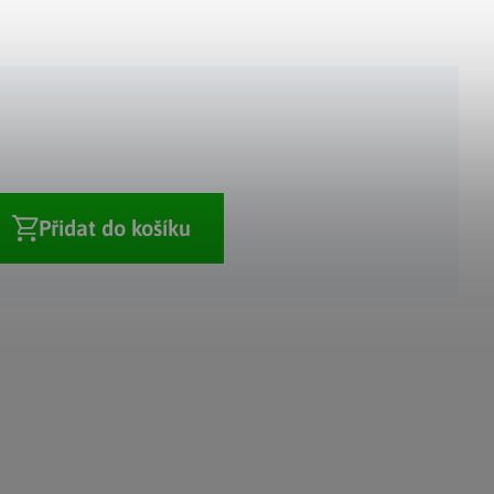
Adventní kalendáře
Adventní svícny
|
|
Adventní věnce
Vánoční osvětlení
|
|
Vánoční ozdoby
Vánoční vesnička
|
Přidat do košíku