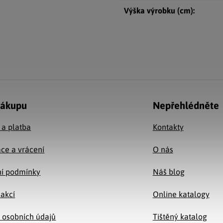
Výška výrobku (cm)
:
nákupu
Nepřehlédněte
 a platba
Kontakty
ce a vrácení
O nás
í podmínky
Náš blog
 akcí
Online katalogy
 osobních údajů
Tištěný katalog