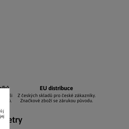
níků
EU distribuce
sbírali
Z českých skladů pro české zákazníky.
zníků.
Značkové zboží se zárukou původu.
vůj
jej
ametry