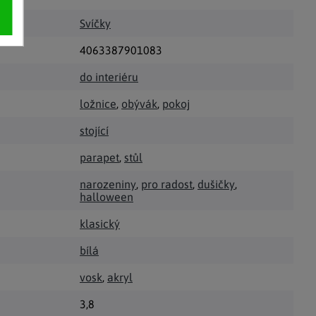
Svíčky
4063387901083
do interiéru
ložnice
,
obývák
,
pokoj
stojící
parapet
,
stůl
narozeniny
,
pro radost
,
dušičky
,
halloween
klasický
bílá
vosk
,
akryl
3,8