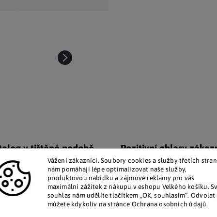
talog v tištěné podobě
Pozitivní ohlasy zákaz
 zákazníkům posíláme papírový
Za desítky let na trhu jsme na
Vážení zákazníci. Soubory cookies a služby třetích stran
katalog do schránky.
stovky tisíc spokojených záka
nám pomáhají lépe optimalizovat naše služby,
produktovou nabídku a zájmové reklamy pro váš
maximální zážitek z nákupu v eshopu Velkého košíku. S
souhlas nám udělíte tlačítkem „OK, souhlasím“. Odvolat 
Doplňkové par
můžete kdykoliv na stránce Ochrana osobních údajů.
že jejich svítivost je