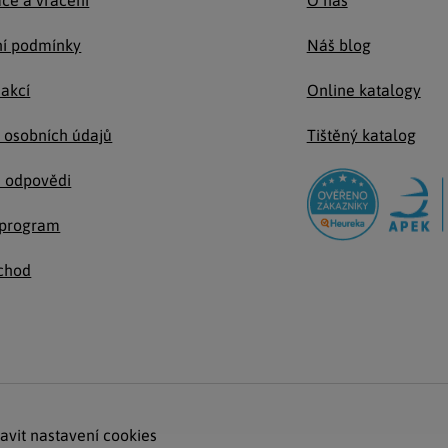
ce a vrácení
O nás
í podmínky
Náš blog
 akcí
Online katalogy
 osobních údajů
Tištěný katalog
a odpovědi
e program
chod
avit nastavení cookies