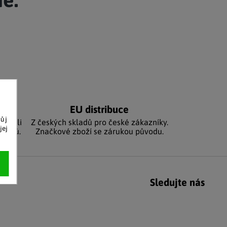
Adventní kalendáře
Adventní svícny
|
|
Adventní věnce
Vánoční osvětlení
|
|
Vánoční ozdoby
Vánoční vesnička
|
níků
EU distribuce
vůj
sbírali
Z českých skladů pro české zákazníky.
jej
zníků.
Značkové zboží se zárukou původu.
Sledujte nás