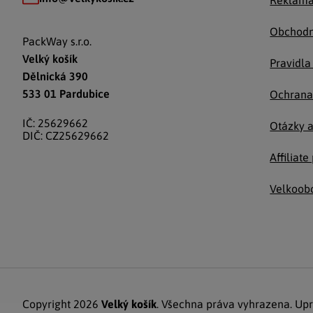
Reklama
Obchodn
PackWay s.r.o.
Velký košík
Pravidla
Dělnická 390
533 01 Pardubice
Ochrana
IČ: 25629662
Otázky 
DIČ: CZ25629662
Affiliat
Velkoob
Copyright 2026
Velký košík
. Všechna práva vyhrazena.
Upr