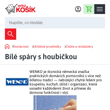
Přejít na obsah
Nákupní košík
245 008 200
Dekorace
Domácnost
Úklidové prostředky
Čističe a revitalizéry
Bytové dekorace
Domů
Domácnost
Bílé spáry s houbičkou
Zahradní dekorace
Bytový textil
Kuchyně
Květiny a věnce
Domácí elektro
WENKO je ikonická německá značka
Kuchyňské pomůcky
Nábytek
praktických domácích pomocníků s více než
Světelné dekorace
60letou tradicí — nabízející chytrá řešení pro
Předsíň a chodba
Prostírání a stolování
koupelnu, kuchyň, úklid i organizaci, která
Koupelnový nábytek
Zahrada
Fontány a kašny
usnadní každodenní život a přinese do
Koupelna a záchod
Příprava nápojů
domova funkčnost i styl.
Nábytek do předsíně
Velikonoční dekorace
Zahradní doplňky
Volný čas
Ložnice a šatna
Grilování a smažení
Nábytek do ložnice
Dekorace na hrob
Zahradní nábytek
Úklidové prostředky
Auto příslušenství