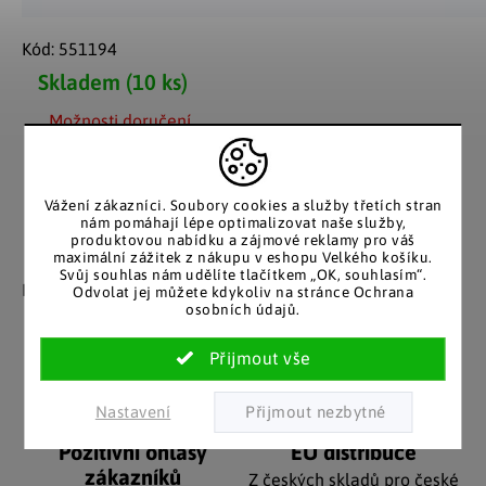
Kód:
551194
Skladem
(10 ks)
Možnosti doručení
Vážení zákazníci. Soubory cookies a služby třetích stran
nám pomáhají lépe optimalizovat naše služby,
produktovou nabídku a zájmové reklamy pro váš
maximální zážitek z nákupu v eshopu Velkého košíku.
Záruka spokojenosti
Katalog v tištěné
Svůj souhlas nám udělíte tlačítkem „OK, souhlasím“.
podobě
Nakupujete bez obav, férové
Odvolat jej můžete kdykoliv na stránce Ochrana
jednání v každé situaci.
osobních údajů.
Stálým zákazníkům
posíláme papírový katalog
do schránky.
Nastavení
Pozitivní ohlasy
EU distribuce
zákazníků
Z českých skladů pro české