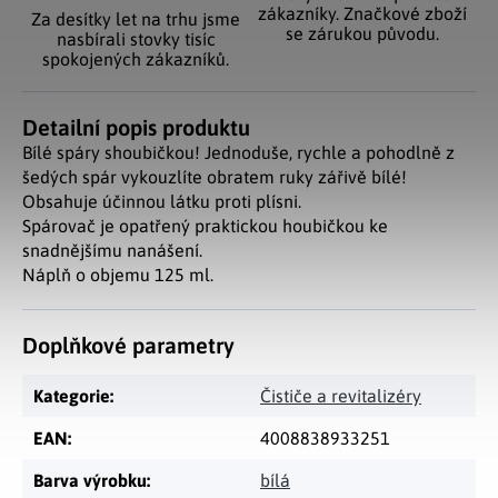
zákazníky. Značkové zboží
Za desítky let na trhu jsme
se zárukou původu.
nasbírali stovky tisíc
spokojených zákazníků.
Detailní popis produktu
Bílé spáry shoubičkou! Jednoduše, rychle a pohodlně z
šedých spár vykouzlíte obratem ruky zářivě bílé!
Obsahuje účinnou látku proti plísni.
Spárovač je opatřený praktickou houbičkou ke
snadnějšímu nanášení.
Náplň o objemu 125 ml.
Doplňkové parametry
Kategorie
:
Čističe a revitalizéry
EAN
:
4008838933251
Barva výrobku
:
bílá