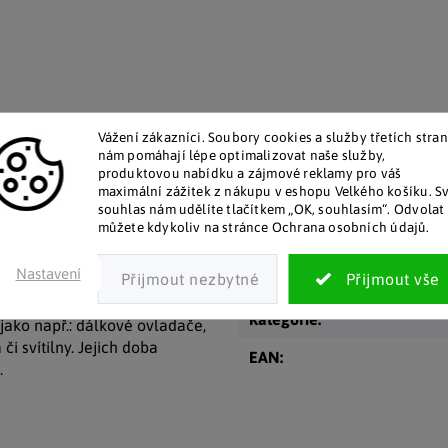
Vážení zákazníci. Soubory cookies a služby třetích stran
talog v tištěné podobě
Pozitivní ohlasy zákaz
nám pomáhají lépe optimalizovat naše služby,
 zákazníkům posíláme papírový
Za desítky let na trhu jsme na
produktovou nabídku a zájmové reklamy pro váš
katalog do schránky.
stovky tisíc spokojených záka
maximální zážitek z nákupu v eshopu Velkého košíku. S
souhlas nám udělíte tlačítkem „OK, souhlasím“. Odvolat 
můžete kdykoliv na stránce Ochrana osobních údajů.
Doplňkové par
Nastavení
 elektrické energie vhodným
rií nejlépe vynikne při
Kategorie
:
jako např.: dálkové ovladače,
či svítilny. Jejich doba
EAN
:
.