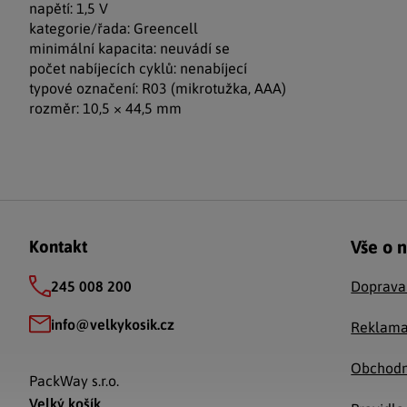
napětí: 1,5 V
kategorie/řada: Greencell
minimální kapacita: neuvádí se
počet nabíjecích cyklů: nenabíjecí
typové označení: R03 (mikrotužka, AAA)
rozměr: 10,5 × 44,5 mm
Zápatí
Vše o 
Kontakt
245 008 200
Doprava
info
@
velkykosik.cz
Reklama
Obchodn
PackWay s.r.o.
Velký košík