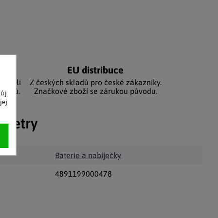
níků
EU distribuce
sbírali
Z českých skladů pro české zákazníky.
zníků.
Značkové zboží se zárukou původu.
vůj
jej
ametry
Baterie a nabíječky
4891199000478