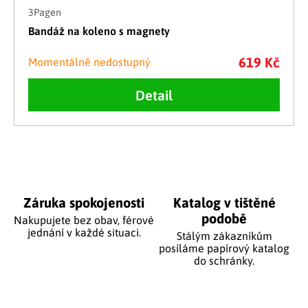
3Pagen
Bandáž na koleno s magnety
619 Kč
Momentálně nedostupný
Detail
Ovládací prvky výpisu
Záruka spokojenosti
Katalog v tištěné
podobě
Nakupujete bez obav, férové
jednání v každé situaci.
Stálým zákazníkům
posíláme papírový katalog
do schránky.