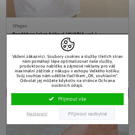
3Pagen
Bandáž na loket, béžová VIVADIA, vel. L
Skladem
149 Kč
(1 ks)
Vážení zákazníci. Soubory cookies a služby třetích stran
nám pomáhají lépe optimalizovat naše služby,
produktovou nabídku a zájmové reklamy pro váš
Detail
maximální zážitek z nákupu v eshopu Velkého košíku.
Svůj souhlas nám udělíte tlačítkem „OK, souhlasím“.
Odvolat jej můžete kdykoliv na stránce Ochrana
osobních údajů.
–72 %
Akční cena
Nastavení