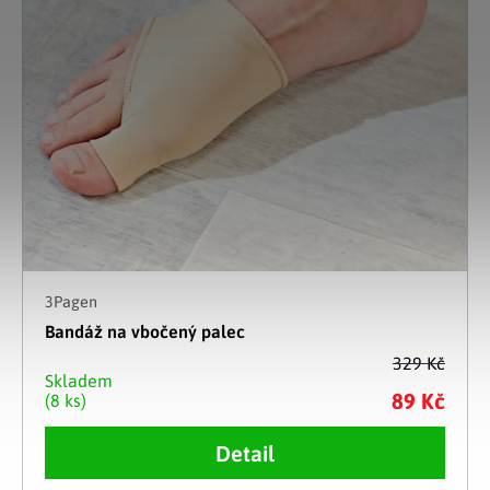
3Pagen
Bandáž na vbočený palec
329 Kč
Skladem
89 Kč
(8 ks)
Detail