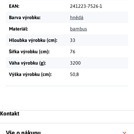
EAN
:
241223-7526-1
Barva výrobku
:
hnědá
Materiál
:
bambus
Hloubka výrobku (cm)
:
33
Šířka výrobku (cm)
:
76
Váha výrobku (g)
:
3200
Výška výrobku (cm)
:
50,8
Zápatí
Kontakt
Vše o nákupu