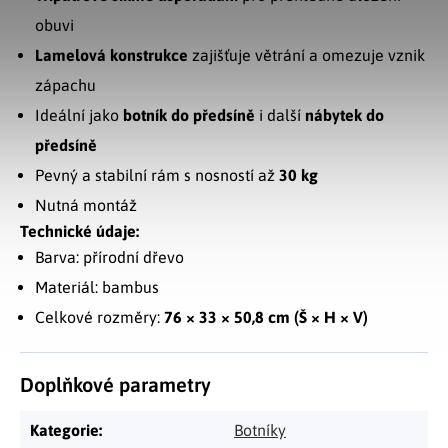
obuvi
Lamelová konstrukce
zajišťuje větrání a omezuje vznik
zápachu
Ideální jako
botník do předsíně
i další
nábytek do
předsíně
Pevný a stabilní rám s nosností až
30 kg
Nutná montáž
Technické údaje:
Barva: přírodní dřevo
Materiál: bambus
Celkové rozměry:
76 × 33 × 50,8 cm (Š × H × V)
Doplňkové parametry
Kategorie
:
Botníky