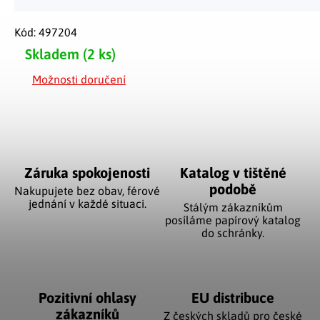
Kód:
497204
Skladem
(2 ks)
Možnosti doručení
Záruka spokojenosti
Katalog v tištěné
podobě
Nakupujete bez obav, férové
jednání v každé situaci.
Stálým zákazníkům
posíláme papírový katalog
do schránky.
Pozitivní ohlasy
EU distribuce
zákazníků
Z českých skladů pro české