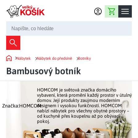
Přejít na obsah
Nákupní košík
245 008 200
Dekorace
Nábytek
Nábytek do předsíně
Botníky
Bytové dekorace
Domů
Domácnost
Bambusový botník
Zahradní dekorace
Bytový textil
Kuchyně
Květiny a věnce
Domácí elektro
HOMCOM je světová značka domácího
Kuchyňské pomůcky
Nábytek
vybavení, která promění každý prostor v útulný
Světelné dekorace
domov. Její produkty zaujmou moderním
Předsíň a chodba
Prostírání a stolování
Značka:
HOMCOM
designem i vysokou funkčností. HOMCOM
Koupelnový nábytek
Zahrada
Fontány a kašny
nabízí nábytek pro všechny obytné prostory –
Koupelna a záchod
Příprava nápojů
od kuchyně přes koupelnu až po obývací
Nábytek do předsíně
pokoj.
Velikonoční dekorace
Zahradní doplňky
Volný čas
Ložnice a šatna
Grilování a smažení
Nábytek do ložnice
Dekorace na hrob
Zahradní nábytek
Úklidové prostředky
Auto příslušenství