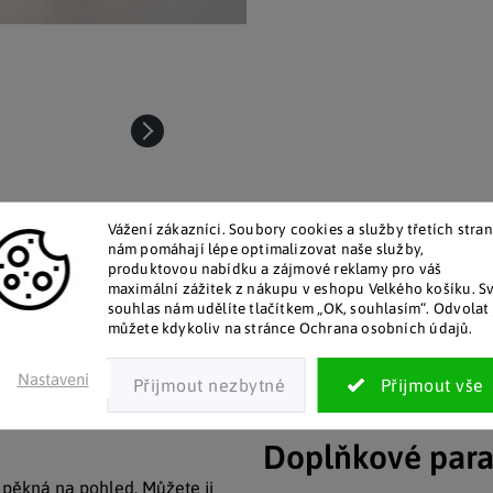
Vážení zákazníci. Soubory cookies a služby třetích stran
nám pomáhají lépe optimalizovat naše služby,
produktovou nabídku a zájmové reklamy pro váš
maximální zážitek z nákupu v eshopu Velkého košíku. S
souhlas nám udělíte tlačítkem „OK, souhlasím“. Odvolat 
můžete kdykoliv na stránce Ochrana osobních údajů.
talog v tištěné podobě
Pozitivní ohlasy zákaz
 zákazníkům posíláme papírový
Za desítky let na trhu jsme na
Nastavení
katalog do schránky.
stovky tisíc spokojených záka
Doplňkové par
 pěkná na pohled. Můžete ji