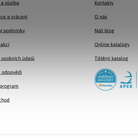
 a platba
Kontakty
ce a vrácení
O nás
í podmínky
Náš blog
 akcí
Online katalogy
 osobních údajů
Tištěný katalog
a odpovědi
e program
chod