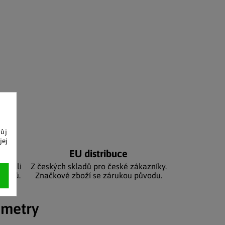
vůj
jej
níků
EU distribuce
sbírali
Z českých skladů pro české zákazníky.
zníků.
Značkové zboží se zárukou původu.
ametry