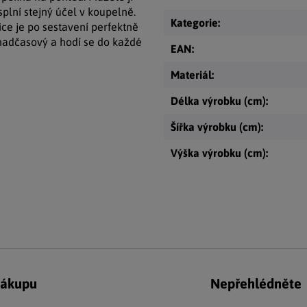
splní stejný účel v koupelně.
Kategorie
:
ice je po sestavení perfektně
je nadčasový a hodí se do každé
EAN
:
Materiál
:
Délka výrobku (cm)
:
Šířka výrobku (cm)
:
Výška výrobku (cm)
:
nákupu
Nepřehlédněte