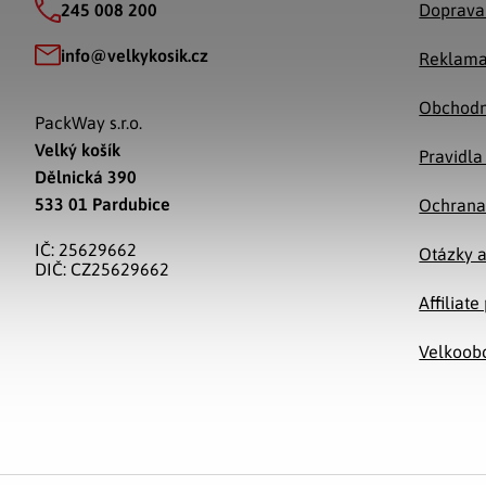
245 008 200
Doprava
info
@
velkykosik.cz
Reklama
Obchodn
PackWay s.r.o.
Velký košík
Pravidla
Dělnická 390
533 01 Pardubice
Ochrana
IČ: 25629662
Otázky 
DIČ: CZ25629662
Affiliat
Velkoob