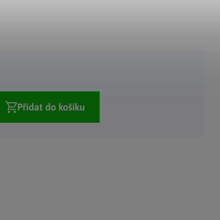
Adventní kalendáře
Adventní svícny
|
|
Adventní věnce
Vánoční osvětlení
|
|
Vánoční ozdoby
Vánoční vesnička
|
Přidat do košíku