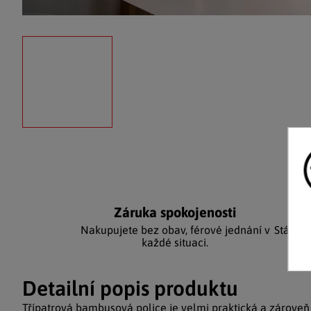
Záruka spokojenosti
Ka
Nakupujete bez obav, férové jednání v
Stálým
každé situaci.
Detailní popis produktu
Třípatrová bambusová police je velmi praktická a zároveň