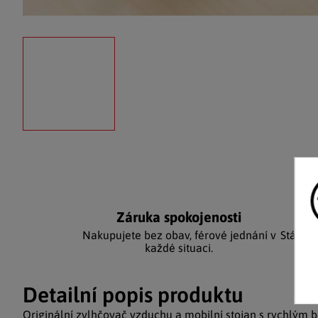
Záruka spokojenosti
Ka
Nakupujete bez obav, férové jednání v
Stálým
každé situaci.
Detailní popis produktu
Originální zvlhčovač vzduchu a mobilní stojan s rychlým 