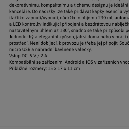
dekorativnímu, kompaktnímu a tichému designu je ideáln
kanceláře. Do nádržky lze také přidávat kapky esencí a vyt
tlačítko zapnutí/vypnutí, nádržku o objemu 230 ml, autom
a LED kontrolky indikující připojení a bezdrátovou nabíječ
nastavitelným úhlem až 180º, snadno se také přizpůsobí 
Jednoduchý a elegantní způsob, jak si doma nebo v práci u
prostředí. Není dobíjecí, k provozu je třeba jej připojit. So
micro USB a náhradní bavlněné válečky.
Vstup DC: 5 V / 2 A
Kompatibilní se zařízeními Android a IOS v zařízeních vho
Přibližné rozměry: 15 x 17 x 11 cm