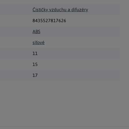
Čističky vzduchu a difuzéry
8435527817626
ABS
síťové
11
15
17