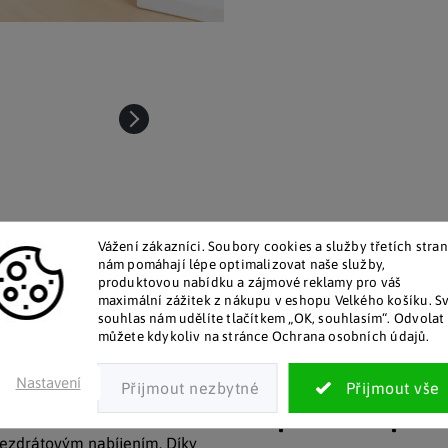
Vážení zákazníci. Soubory cookies a služby třetích stran
nám pomáhají lépe optimalizovat naše služby,
produktovou nabídku a zájmové reklamy pro váš
maximální zážitek z nákupu v eshopu Velkého košíku. S
talog v tištěné podobě
Pozitivní ohlasy zákaz
souhlas nám udělíte tlačítkem „OK, souhlasím“. Odvolat 
 zákazníkům posíláme papírový
Za desítky let na trhu jsme na
můžete kdykoliv na stránce Ochrana osobních údajů.
katalog do schránky.
stovky tisíc spokojených záka
Nastavení
Doplňkové par
bezdrátovým nabíjením. Díky