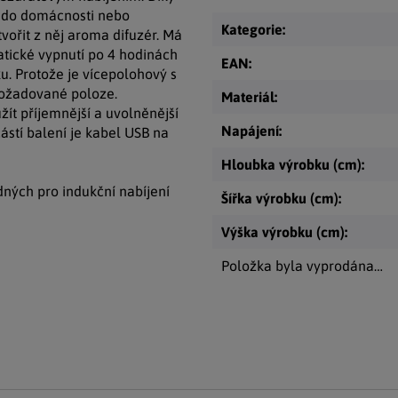
í do domácnosti nebo
Kategorie
:
vořit z něj aroma difuzér. Má
atické vypnutí po 4 hodinách
EAN
:
ku. Protože je vícepolohový s
požadované poloze.
Materiál
:
žít příjemnější a uvolněnější
Napájení
:
učástí balení je kabel USB na
Hloubka výrobku (cm)
:
dných pro indukční nabíjení
Šířka výrobku (cm)
:
Výška výrobku (cm)
:
Položka byla vyprodána…