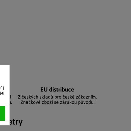
vůj
níků
EU distribuce
jej
sbírali
Z českých skladů pro české zákazníky.
zníků.
Značkové zboží se zárukou původu.
ametry