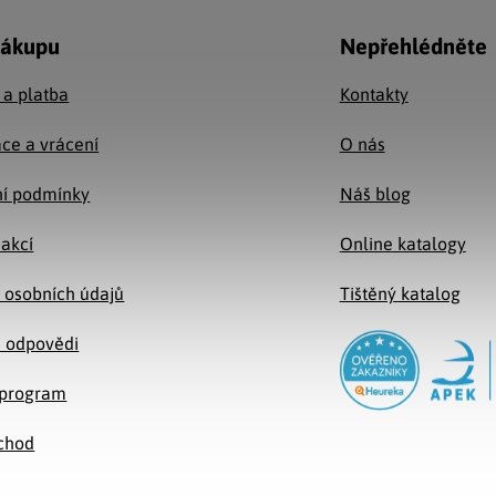
nákupu
Nepřehlédněte
 a platba
Kontakty
ce a vrácení
O nás
í podmínky
Náš blog
 akcí
Online katalogy
 osobních údajů
Tištěný katalog
a odpovědi
e program
chod