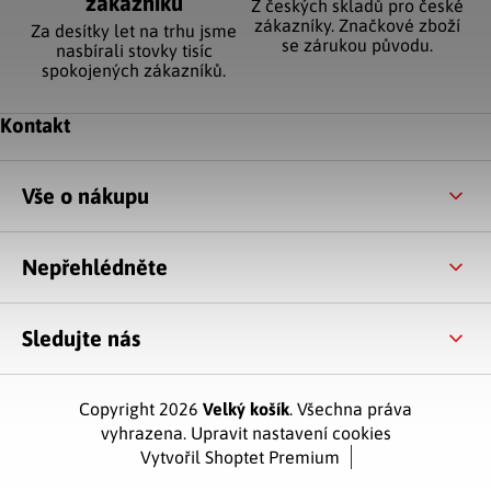
zákazníků
Z českých skladů pro české
zákazníky. Značkové zboží
Za desítky let na trhu jsme
se zárukou původu.
nasbírali stovky tisíc
spokojených zákazníků.
Zápatí
Kontakt
Vše o nákupu
Nepřehlédněte
Sledujte nás
Copyright 2026
Velký košík
. Všechna práva
vyhrazena.
Upravit nastavení cookies
Vytvořil Shoptet Premium