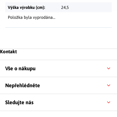
Výška výrobku (cm)
:
24,5
Položka byla vyprodána…
Zápatí
Kontakt
Vše o nákupu
Nepřehlédněte
Sledujte nás