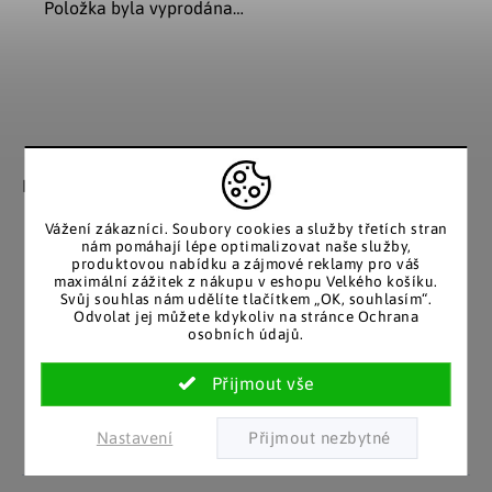
Položka byla vyprodána…
Záruka spokojenosti
Katalog v tištěné
podobě
Nakupujete bez obav, férové
jednání v každé situaci.
Stálým zákazníkům
Vážení zákazníci. Soubory cookies a služby třetích stran
posíláme papírový katalog
nám pomáhají lépe optimalizovat naše služby,
do schránky.
produktovou nabídku a zájmové reklamy pro váš
maximální zážitek z nákupu v eshopu Velkého košíku.
Svůj souhlas nám udělíte tlačítkem „OK, souhlasím“.
Odvolat jej můžete kdykoliv na stránce Ochrana
osobních údajů.
Pozitivní ohlasy
EU distribuce
zákazníků
Z českých skladů pro české
zákazníky. Značkové zboží
Za desítky let na trhu jsme
se zárukou původu.
nasbírali stovky tisíc
Nastavení
spokojených zákazníků.