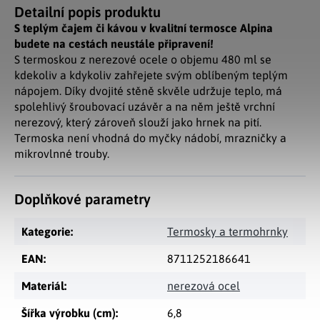
Detailní popis produktu
S teplým čajem či kávou v kvalitní termosce Alpina
budete na cestách neustále připravení!
S termoskou z nerezové ocele o objemu 480 ml se
kdekoliv a kdykoliv zahřejete svým oblíbeným teplým
nápojem. Díky dvojité stěně skvěle udržuje teplo, má
spolehlivý šroubovací uzávěr a na něm ještě vrchní
nerezový, který zároveň slouží jako hrnek na pití.
Termoska není vhodná do myčky nádobí, mrazničky a
mikrovlnné trouby.
Doplňkové parametry
Kategorie
:
Termosky a termohrnky
EAN
:
8711252186641
Materiál
:
nerezová ocel
Šířka výrobku (cm)
:
6,8