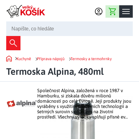
Přejít na obsah
Nákupní košík
245 008 200
Dekorace
Kuchyně
Příprava nápojů
Termosky a termohrnky
Bytové dekorace
Domů
Domácnost
Termoska Alpina, 480ml
Zahradní dekorace
Bytový textil
Kuchyně
Květiny a věnce
Domácí elektro
Společnost Alpina, založená v roce 1987 v
Kuchyňské pomůcky
Nábytek
Hamburku, si získala důvěru milionů
Světelné dekorace
domácností po celé Evropě. Její produkty jsou
Předsíň a chodba
Prostírání a stolování
vyráběny s využitím moderních technologií a
Koupelnový nábytek
Zahrada
Fontány a kašny
šetrných surovin s ohledem na životní
Koupelna a záchod
Příprava nápojů
prostředí. Všechny výrobky splňují přísné ev...
Nábytek do předsíně
Velikonoční dekorace
Zahradní doplňky
Volný čas
Ložnice a šatna
Grilování a smažení
Nábytek do ložnice
Dekorace na hrob
Zahradní nábytek
Úklidové prostředky
Auto příslušenství